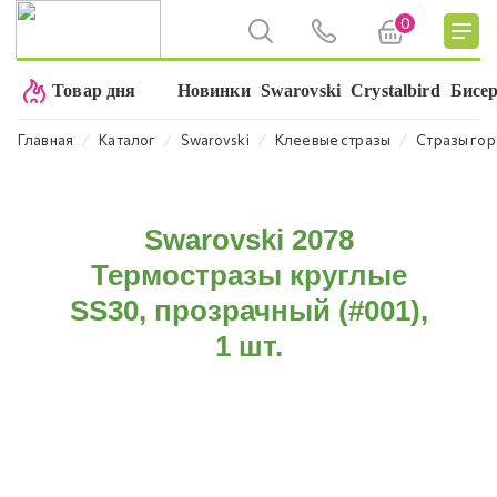
0
Товар дня
Новинки
Swarovski
Crystalbird
Бисе
⁄
⁄
⁄
⁄
Главная
Каталог
Swarovski
Клеевые стразы
Стразы гор
Swarovski 2078
Термостразы круглые
SS30, прозрачный (#001),
1 шт.