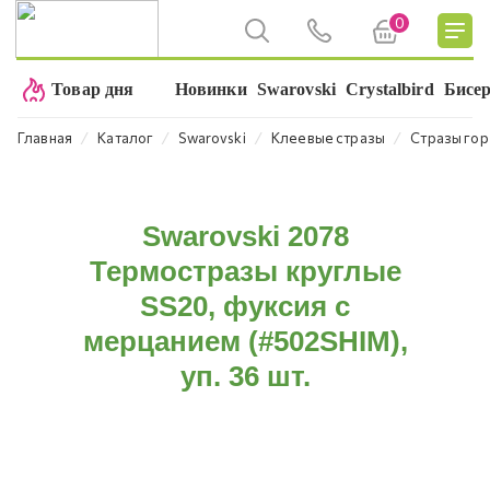
0
Товар дня
Новинки
Swarovski
Crystalbird
Бисе
⁄
⁄
⁄
⁄
Главная
Каталог
Swarovski
Клеевые стразы
Стразы гор
Swarovski 2078
Термостразы круглые
SS20, фуксия с
мерцанием (#502SHIM),
уп. 36 шт.