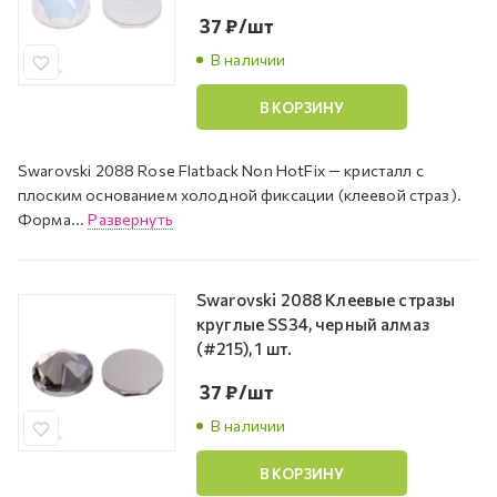
37
₽
/шт
В наличии
В КОРЗИНУ
Swarovski 2088 Rose Flatback Non HotFix — кристалл с
плоским основанием холодной фиксации (клеевой страз).
Форма...
Развернуть
Swarovski 2088 Клеевые стразы
круглые SS34, черный алмаз
(#215), 1 шт.
37
₽
/шт
В наличии
В КОРЗИНУ