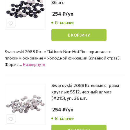
36 шт.
254
₽
/уп
В наличии
В КОРЗИНУ
Swarovski 2088 Rose Flatback Non HotFix — кристалл с
плоским основанием холодной фиксации (клеевой страз).
Форма...
Развернуть
Swarovski 2088 Клеевые стразы
круглые SS12, черный алмаз
(#215), уп. 36 шт.
254
₽
/уп
В наличии