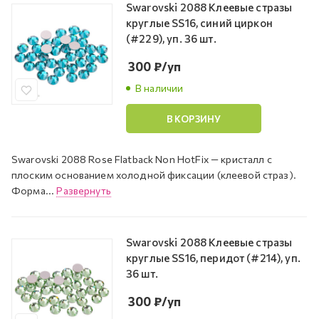
Swarovski 2088 Клеевые стразы
круглые SS16, синий циркон
(#229), уп. 36 шт.
300
₽
/уп
В наличии
В КОРЗИНУ
Swarovski 2088 Rose Flatback Non HotFix — кристалл с
плоским основанием холодной фиксации (клеевой страз).
Форма...
Развернуть
Swarovski 2088 Клеевые стразы
круглые SS16, перидот (#214), уп.
36 шт.
300
₽
/уп