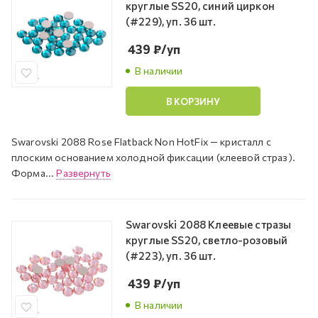
круглые SS20, синий циркон
(#229), уп. 36 шт.
439
₽
/уп
В наличии
В КОРЗИНУ
Swarovski 2088 Rose Flatback Non HotFix — кристалл с
плоским основанием холодной фиксации (клеевой страз).
Форма...
Развернуть
Swarovski 2088 Клеевые стразы
круглые SS20, светло-розовый
(#223), уп. 36 шт.
439
₽
/уп
В наличии