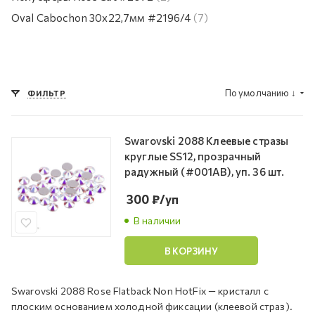
Oval Cabochon 30х22,7мм #2196/4
(7)
По умолчанию
↓
ФИЛЬТР
Swarovski 2088 Клеевые стразы
круглые SS12, прозрачный
радужный (#001AB), уп. 36 шт.
300
₽
/уп
В наличии
В КОРЗИНУ
Swarovski 2088 Rose Flatback Non HotFix — кристалл с
плоским основанием холодной фиксации (клеевой страз).