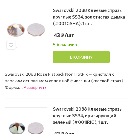
Swarovski 2088 Клеевые стразы
круглые SS34, золотистая дымка
(#001GSHA), 1 шт.
43
₽
/шт
В наличии
В КОРЗИНУ
Swarovski 2088 Rose Flatback Non HotFix — кристалл с
плоским основанием холодной фиксации (клеевой страз).
Форма...
Развернуть
Swarovski 2088 Клеевые стразы
круглые SS34, иризирующий
зеленый (#001IRIG), 1 шт.
43
₽
/шт