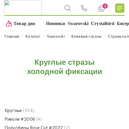
0
Товар дня
Новинки
Swarovski
Crystalbird
Бисе
⁄
⁄
⁄
⁄
Главная
Каталог
Swarovski
Клеевые стразы
Стразы хол
Круглые стразы
холодной фиксации
Круглые
(554)
Риволи #2006
(4)
Полусферы Rose Cut #2072
(2)