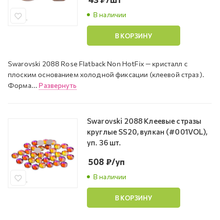
В наличии
В КОРЗИНУ
Swarovski 2088 Rose Flatback Non HotFix — кристалл с
плоским основанием холодной фиксации (клеевой страз).
Форма...
Развернуть
Swarovski 2088 Клеевые стразы
круглые SS20, вулкан (#001VOL),
уп. 36 шт.
508
₽
/уп
В наличии
В КОРЗИНУ