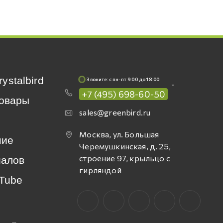
rystalbird
Звоните: c пн-пт 9:00 до 18:00
+7 (495) 698-60-50
овары
sales@greenbird.ru
Москва, ул. Большая
ние
Черемушкинская, д. 25,
строение 97, крыльцо с
иалов
гирляндой
Tube