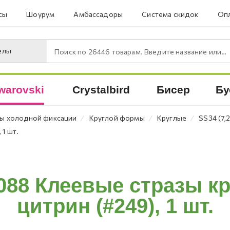
сы
Шоурум
Амбассадоры
Система скидок
Опл
елы
Поиск по
26446
товарам. Введите название или артикул.
warovski
Crystalbird
Бисер
Бу
⁄
⁄
⁄
ы холодной фиксации
Круглой формы
Круглые
SS34 (7,
 1 шт.
088 Клеевые стразы к
цитрин (#249), 1 шт.