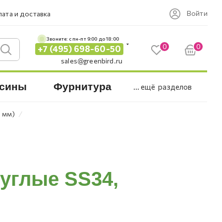
Войти
ата и доставка
Звоните: c пн-пт 9:00 до 18:00
0
0
+7 (495) 698-60-50
sales@greenbird.ru
сины
Фурнитура
... ещё
разделов
⁄
2 мм)
руглые SS34,