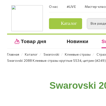
О нас
#LIVE
Мастер-клас
Каталог
Все разд
Товар дня
Новинки
S
⁄
⁄
⁄
⁄
Главная
Каталог
Swarovski
Клеевые стразы
Страз
Swarovski 2088 Клеевые стразы круглые SS34, цитрин (#249),
Swarovski 2