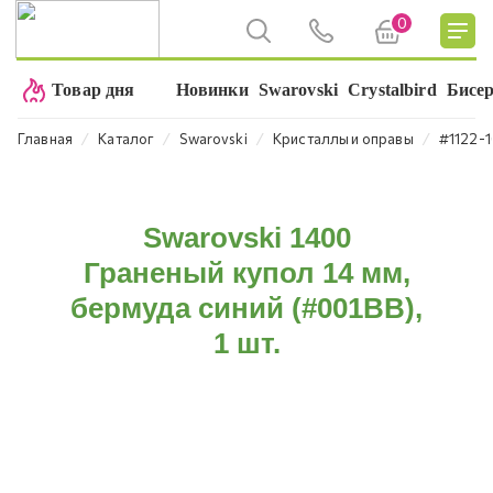
0
Товар дня
Новинки
Swarovski
Crystalbird
Бисе
⁄
⁄
⁄
⁄
Главная
Каталог
Swarovski
Кристаллы и оправы
#1122-
Swarovski 1400
Граненый купол 14 мм,
бермуда синий (#001BB),
1 шт.