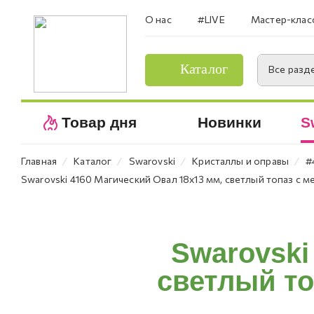
О нас
#LIVE
Мастер-клас
Каталог
Все разд
Товар дня
Новинки
S
⁄
⁄
⁄
⁄
Главная
Каталог
Swarovski
Кристаллы и оправы
#
Swarovski 4160 Магический Овал 18х13 мм, светлый топаз с м
Swarovski
светлый то