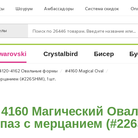
сы
Шоурум
Амбассадоры
Система скидок
Опл
елы
Поиск по
26446
товарам. Введите название или артикул.
warovski
Crystalbird
Бисер
Бу
⁄
⁄
4120-4162 Овальные формы
#4160 Magical Oval
ерцанием (#226SHIM), 1 шт.
 4160 Магический Овал
паз с мерцанием (#226S