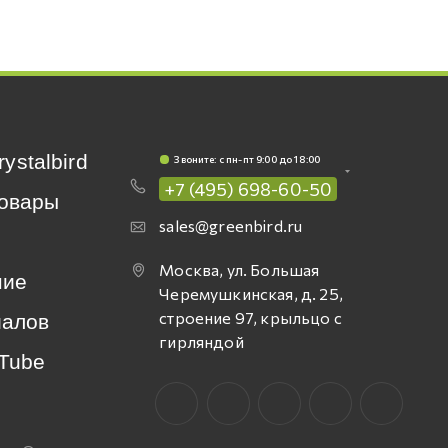
rystalbird
Звоните: c пн-пт 9:00 до 18:00
+7 (495) 698-60-50
овары
sales@greenbird.ru
Москва, ул. Большая
ние
Черемушкинская, д. 25,
строение 97, крыльцо с
иалов
гирляндой
Tube