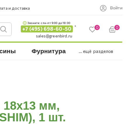
Войти
ата и доставка
Звоните: c пн-пт 9:00 до 18:00
0
0
+7 (495) 698-60-50
sales@greenbird.ru
сины
Фурнитура
... ещё
разделов
 18х13 мм,
HIM), 1 шт.