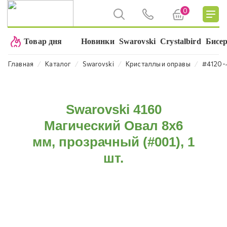
0
Товар дня
Новинки
Swarovski
Crystalbird
Бисе
⁄
⁄
⁄
⁄
Главная
Каталог
Swarovski
Кристаллы и оправы
#4120-
Swarovski 4160
Магический Овал 8х6
мм, прозрачный (#001), 1
шт.