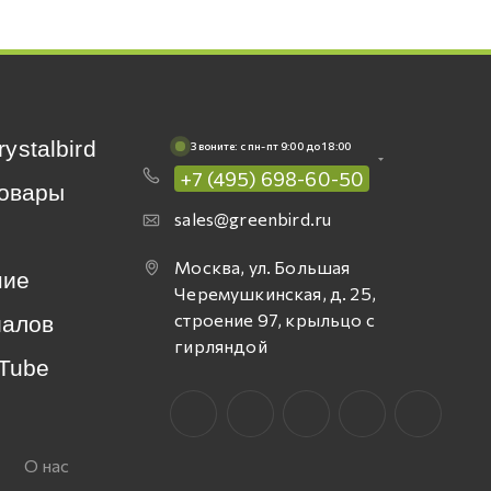
rystalbird
Звоните: c пн-пт 9:00 до 18:00
+7 (495) 698-60-50
овары
sales@greenbird.ru
Москва, ул. Большая
ние
Черемушкинская, д. 25,
строение 97, крыльцо с
иалов
гирляндой
Tube
О нас