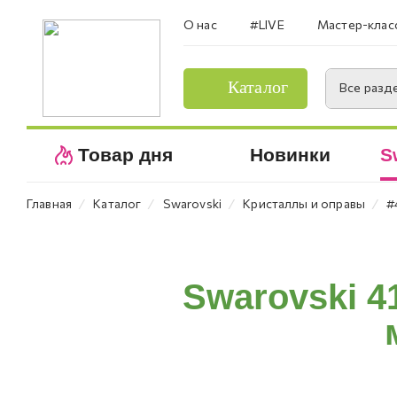
О нас
#LIVE
Мастер-клас
Каталог
Все разд
Товар дня
Новинки
S
⁄
⁄
⁄
⁄
Главная
Каталог
Swarovski
Кристаллы и оправы
#
Swarovski 4