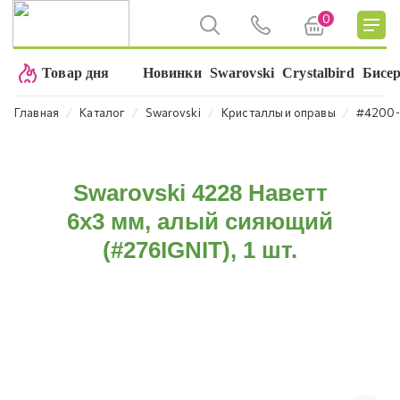
0
Товар дня
Новинки
Swarovski
Crystalbird
Бисе
⁄
⁄
⁄
⁄
Главная
Каталог
Swarovski
Кристаллы и оправы
#4200-
Swarovski 4228 Наветт
6х3 мм, алый сияющий
(#276IGNIT), 1 шт.