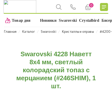
0
Товар дня
Новинки
Swarovski
Crystalbird
Бисе
⁄
⁄
⁄
⁄
Главная
Каталог
Swarovski
Кристаллы и оправы
#4200-
Swarovski 4228 Наветт
8х4 мм, светлый
колорадский топаз с
мерцанием (#246SHIM), 1
шт.