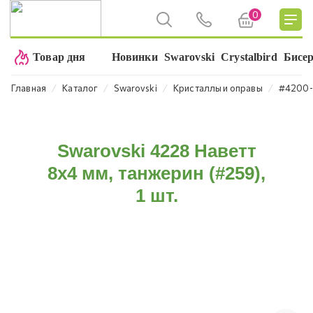
0
Товар дня
Новинки
Swarovski
Crystalbird
Бисе
⁄
⁄
⁄
⁄
Главная
Каталог
Swarovski
Кристаллы и оправы
#4200-
Swarovski 4228 Наветт
8х4 мм, танжерин (#259),
1 шт.