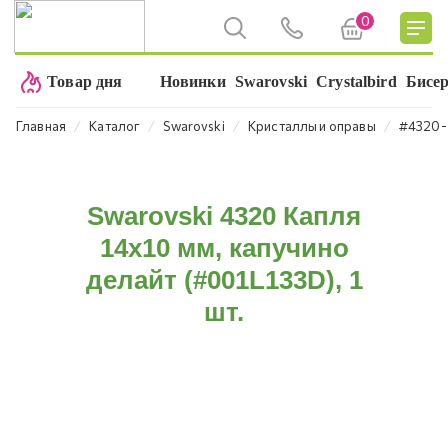
0
Товар дня
Новинки
Swarovski
Crystalbird
Бисе
⁄
⁄
⁄
⁄
Главная
Каталог
Swarovski
Кристаллы и оправы
#4320-
Swarovski 4320 Капля
14х10 мм, капучино
делайт (#001L133D), 1
шт.