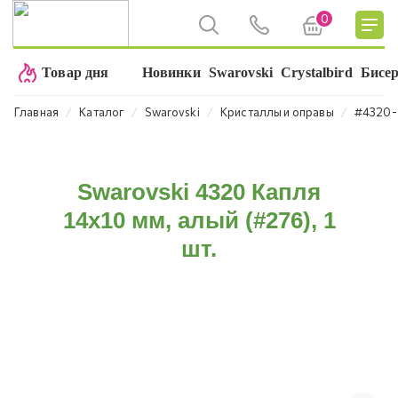
0
Товар дня
Новинки
Swarovski
Crystalbird
Бисе
⁄
⁄
⁄
⁄
Главная
Каталог
Swarovski
Кристаллы и оправы
#4320-
Swarovski 4320 Капля
14х10 мм, алый (#276), 1
шт.