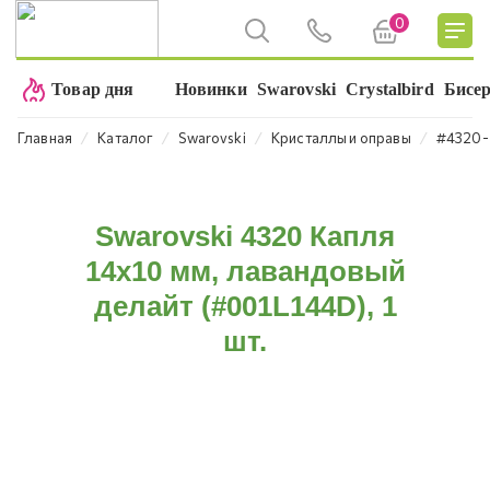
0
Товар дня
Новинки
Swarovski
Crystalbird
Бисе
⁄
⁄
⁄
⁄
Главная
Каталог
Swarovski
Кристаллы и оправы
#4320-
Swarovski 4320 Капля
14х10 мм, лавандовый
делайт (#001L144D), 1
шт.