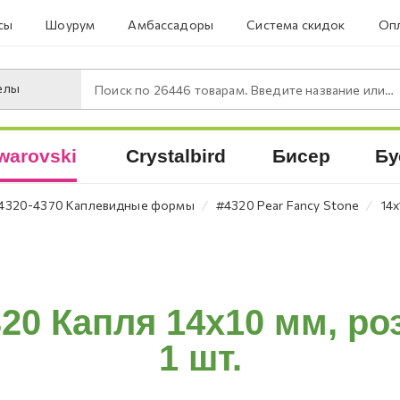
сы
Шоурум
Амбассадоры
Система скидок
Опл
елы
Поиск по
26446
товарам. Введите название или артикул.
warovski
Crystalbird
Бисер
Бу
⁄
⁄
4320-4370 Каплевидные формы
#4320 Pear Fancy Stone
14
20 Капля 14х10 мм, ро
1 шт.