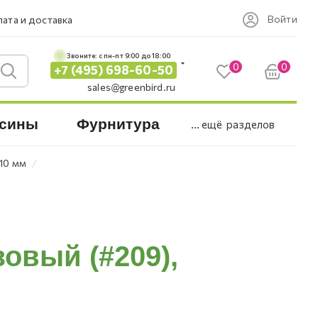
Войти
ата и доставка
Звоните: c пн-пт 9:00 до 18:00
0
0
+7 (495) 698-60-50
sales@greenbird.ru
сины
Фурнитура
... ещё
разделов
⁄
х10 мм
зовый (#209),