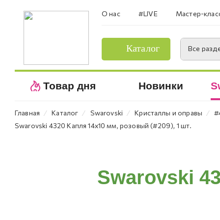
О нас
#LIVE
Мастер-клас
Каталог
Все разд
Товар дня
Новинки
S
⁄
⁄
⁄
⁄
Главная
Каталог
Swarovski
Кристаллы и оправы
#
Swarovski 4320 Капля 14х10 мм, розовый (#209), 1 шт.
Swarovski 43