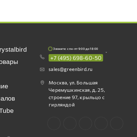
rystalbird
Звоните: c пн-пт 9:00 до 18:00
+7 (495) 698-60-50
овары
sales@greenbird.ru
Москва, ул. Большая
ние
Черемушкинская, д. 25,
строение 97, крыльцо с
иалов
гирляндой
Tube