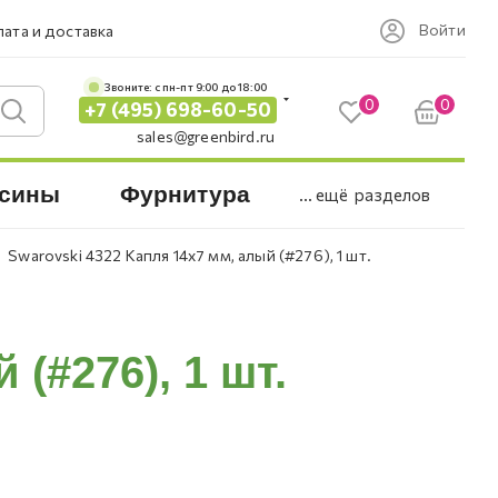
Войти
ата и доставка
Звоните: c пн-пт 9:00 до 18:00
0
0
+7 (495) 698-60-50
sales@greenbird.ru
сины
Фурнитура
... ещё
разделов
Swarovski 4322 Капля 14х7 мм, алый (#276), 1 шт.
(#276), 1 шт.