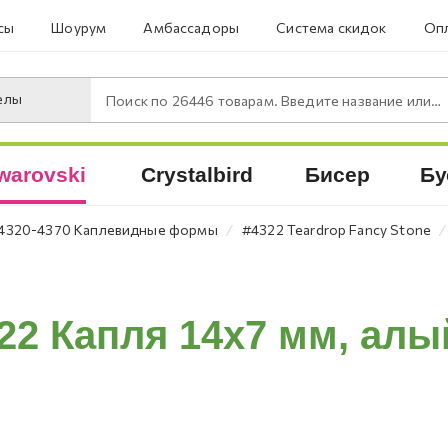
сы
Шоурум
Амбассадоры
Система скидок
Опл
елы
Поиск по
26446
товарам. Введите название или артикул.
warovski
Crystalbird
Бисер
Бу
⁄
⁄
4320-4370 Каплевидные формы
#4322 Teardrop Fancy Stone
22 Капля 14х7 мм, алый 