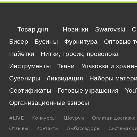
Товар дня
Новинки
Swarovski
C
Бисер
Бусины
Фурнитура
Оптовые т
Пайетки
Нитки, тросик, проволока
Инструменты
Ткани
Упаковка и хране
Сувениры
Ликвидация
Наборы матер
Сертификаты
Готовые украшения
You
Организационные взносы
#LIVE
Конкурсы
Шоурум
Оплата и доставка
Отзывы
Контакты
Амбассадоры
Система ск