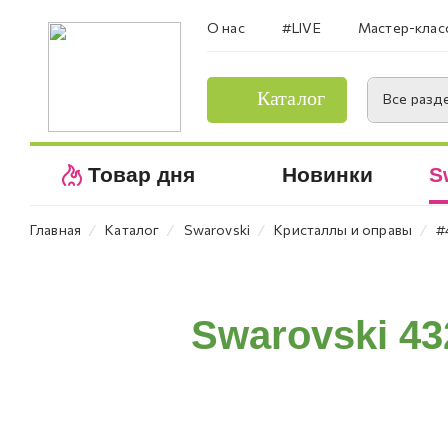
О нас
#LIVE
Мастер-клас
Каталог
Все разд
Товар дня
Новинки
S
⁄
⁄
⁄
⁄
Главная
Каталог
Swarovski
Кристаллы и оправы
#
Swarovski 43