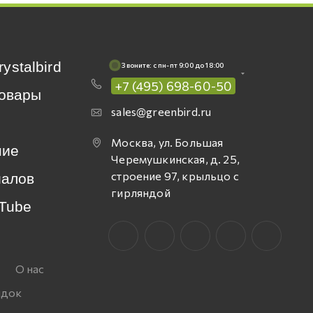
rystalbird
Звоните: c пн-пт 9:00 до 18:00
+7 (495) 698-60-50
овары
sales@greenbird.ru
Москва, ул. Большая
ние
Черемушкинская, д. 25,
строение 97, крыльцо с
иалов
гирляндой
Tube
О нас
идок