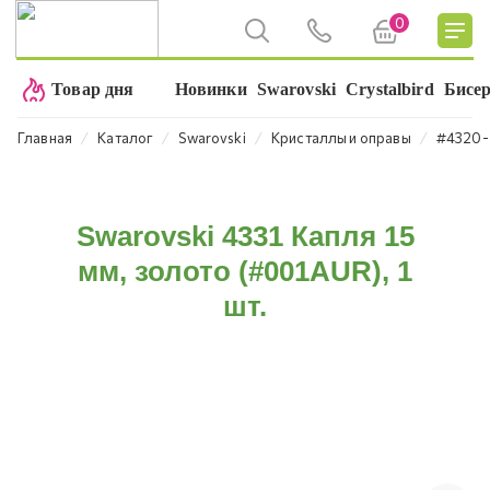
0
Товар дня
Новинки
Swarovski
Crystalbird
Бисе
⁄
⁄
⁄
⁄
Главная
Каталог
Swarovski
Кристаллы и оправы
#4320-
Swarovski 4331 Капля 15
мм, золото (#001AUR), 1
шт.