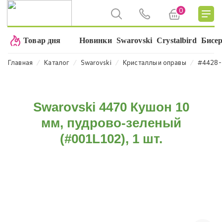
0
Товар дня
Новинки
Swarovski
Crystalbird
Бисе
⁄
⁄
⁄
⁄
Главная
Каталог
Swarovski
Кристаллы и оправы
#4428-
Swarovski 4470 Кушон 10
мм, пудрово-зеленый
(#001L102), 1 шт.