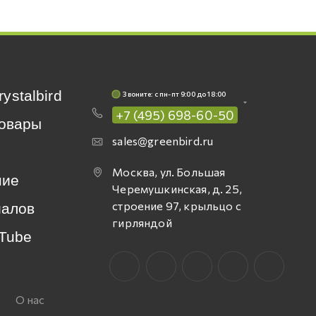
rystalbird
Звоните: c пн-пт 9:00 до 18:00
+7 (495) 698-60-50
овары
sales@greenbird.ru
Москва, ул. Большая
ние
Черемушкинская, д. 25,
строение 97, крыльцо с
иалов
гирляндой
Tube
О нас