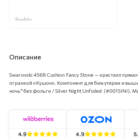
Описание
Swarovski 4568 Cushion Fancy Stone — кристалл пря
огранкой «Кушон». Компонент для бижутерии и вышив
ночь" без фольги / Silver Night Unfoiled (#001SINI). 
4.9
4.9
5