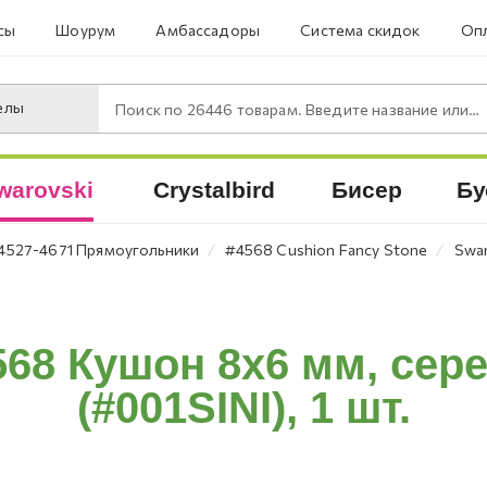
сы
Шоурум
Амбассадоры
Система скидок
Опл
елы
Поиск по
26446
товарам. Введите название или артикул.
warovski
Crystalbird
Бисер
Бу
⁄
⁄
4527-4671 Прямоугольники
#4568 Cushion Fancy Stone
Swar
568 Кушон 8x6 мм, сер
(#001SINI), 1 шт.