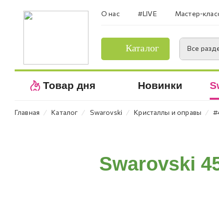
О нас
#LIVE
Мастер-клас
Каталог
Все разд
Товар дня
Новинки
S
⁄
⁄
⁄
⁄
Главная
Каталог
Swarovski
Кристаллы и оправы
#
Swarovski 4