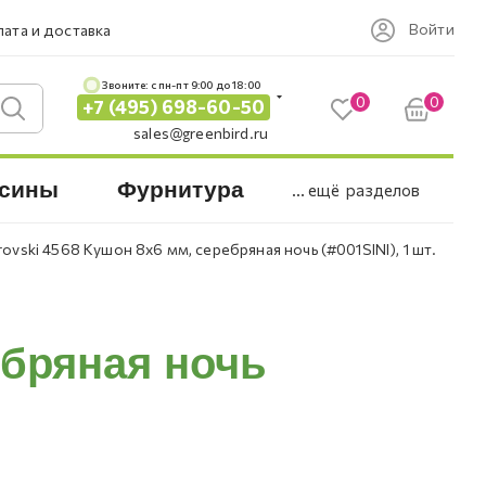
Войти
ата и доставка
Звоните: c пн-пт 9:00 до 18:00
0
0
+7 (495) 698-60-50
sales@greenbird.ru
сины
Фурнитура
... ещё
разделов
ovski 4568 Кушон 8x6 мм, серебряная ночь (#001SINI), 1 шт.
ебряная ночь