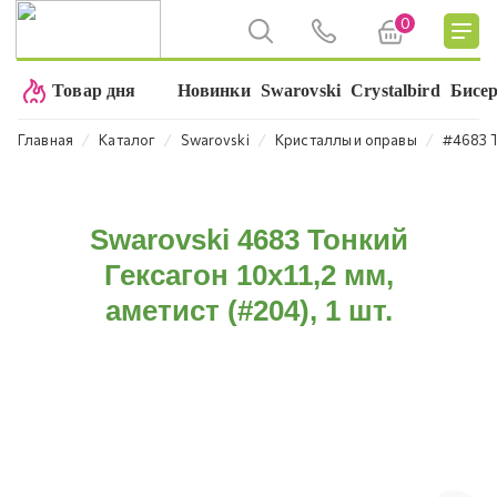
0
Товар дня
Новинки
Swarovski
Crystalbird
Бисе
⁄
⁄
⁄
⁄
Главная
Каталог
Swarovski
Кристаллы и оправы
#4683 T
Swarovski 4683 Тонкий
Гексагон 10x11,2 мм,
аметист (#204), 1 шт.