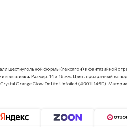
сталл шестиугольной формы (гексагон) и фантазийной огр
и вышивки. Размер: 14 х 16 мм. Цвет: прозрачный на п
rystal Orange Glow DeLite Unfoiled (#001L146D). Материа