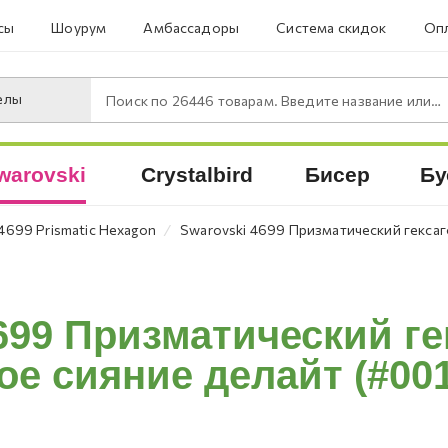
сы
Шоурум
Амбассадоры
Система скидок
Опл
елы
Поиск по
26446
товарам. Введите название или артикул.
warovski
Crystalbird
Бисер
Бу
⁄
4699 Prismatic Hexagon
Swarovski 4699 Призматический гексаго
699 Призматический ге
е сияние делайт (#001