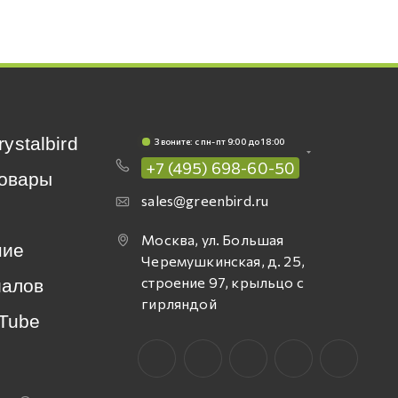
rystalbird
Звоните: c пн-пт 9:00 до 18:00
+7 (495) 698-60-50
овары
sales@greenbird.ru
Москва, ул. Большая
ние
Черемушкинская, д. 25,
строение 97, крыльцо с
иалов
гирляндой
Tube