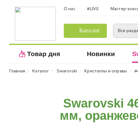
О нас
#LIVE
Мастер-клас
Каталог
Все разд
Товар дня
Новинки
S
⁄
⁄
⁄
⁄
Главная
Каталог
Swarovski
Кристаллы и оправы
#
Swarovski 4
мм, оранжево