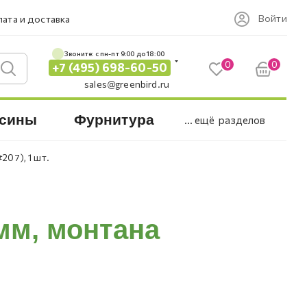
Войти
ата и доставка
Звоните: c пн-пт 9:00 до 18:00
0
0
+7 (495) 698-60-50
sales@greenbird.ru
сины
Фурнитура
... ещё
разделов
207), 1 шт.
мм, монтана