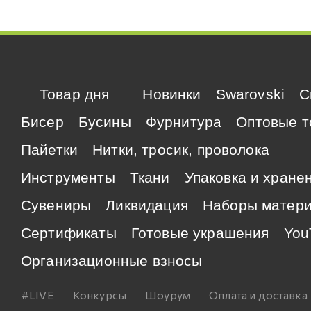
Товар дня
Новинки
Swarovski
C
Бисер
Бусины
Фурнитура
Оптовые т
Пайетки
Нитки, тросик, проволока
Инструменты
Ткани
Упаковка и хране
Сувениры
Ликвидация
Наборы матер
Сертификаты
Готовые украшения
You
Организационные взносы
#LIVE
Конкурсы
Шоурум
Оплата и доставка