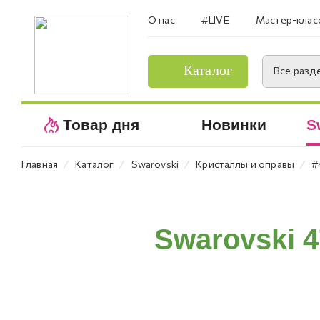
О нас
#LIVE
Мастер-клас
Каталог
Все разд
Товар дня
Новинки
S
⁄
⁄
⁄
⁄
Главная
Каталог
Swarovski
Кристаллы и оправы
#
Swarovski 