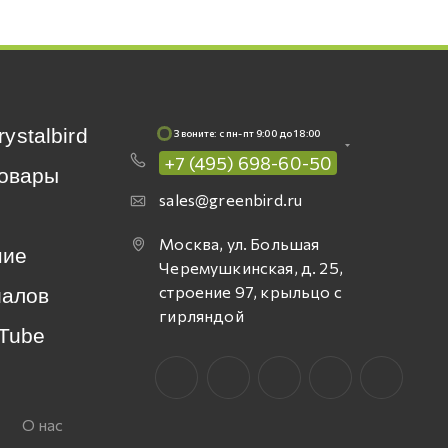
rystalbird
Звоните: c пн-пт 9:00 до 18:00
+7 (495) 698-60-50
овары
sales@greenbird.ru
Москва, ул. Большая
ние
Черемушкинская, д. 25,
строение 97, крыльцо с
иалов
гирляндой
Tube
О нас