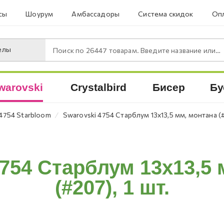
сы
Шоурум
Амбассадоры
Система скидок
Опл
елы
Поиск по
26447
товарам. Введите название или артикул.
warovski
Crystalbird
Бисер
Бу
⁄
4754 Starbloom
Swarovski 4754 Старблум 13x13,5 мм, монтана (#
4754 Старблум 13x13,5 
(#207), 1 шт.