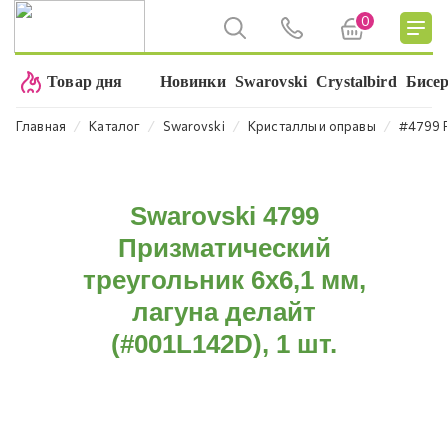
0
Товар дня
Новинки
Swarovski
Crystalbird
Бисе
⁄
⁄
⁄
⁄
Главная
Каталог
Swarovski
Кристаллы и оправы
#4799 P
Swarovski 4799
Призматический
треугольник 6x6,1 мм,
лагуна делайт
(#001L142D), 1 шт.