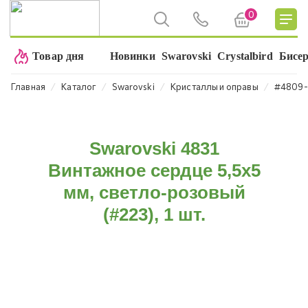
0
Товар дня
Новинки
Swarovski
Crystalbird
Бисе
⁄
⁄
⁄
⁄
Главная
Каталог
Swarovski
Кристаллы и оправы
#4809-
Swarovski 4831
Винтажное сердце 5,5x5
мм, светло-розовый
(#223), 1 шт.