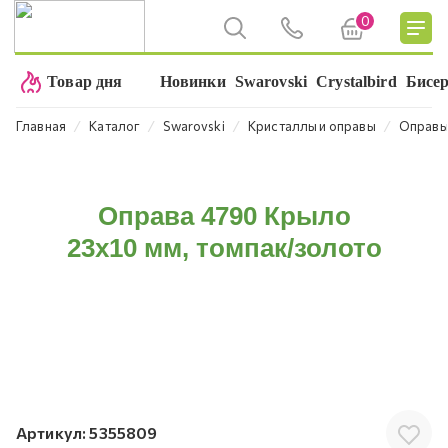
0
Товар дня
Новинки
Swarovski
Crystalbird
Бисе
⁄
⁄
⁄
⁄
Главная
Каталог
Swarovski
Кристаллы и оправы
Оправ
Оправа 4790 Крыло
23х10 мм, томпак/золото
Артикул:
5355809