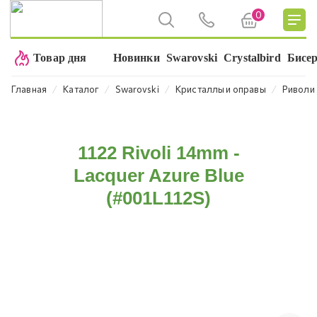
0
Товар дня
Новинки
Swarovski
Crystalbird
Бисе
⁄
⁄
⁄
⁄
Главная
Каталог
Swarovski
Кристаллы и оправы
Риволи
1122 Rivoli 14mm -
Lacquer Azure Blue
(#001L112S)