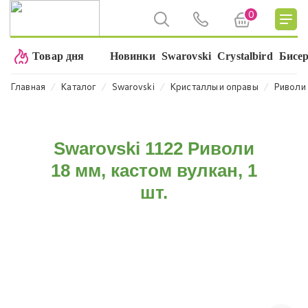
0
Товар дня
Новинки
Swarovski
Crystalbird
Бисе
⁄
⁄
⁄
⁄
Главная
Каталог
Swarovski
Кристаллы и оправы
Риволи
Swarovski 1122 Риволи
18 мм, кастом вулкан, 1
шт.