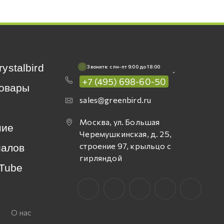
rystalbird
Звоните: c пн-пт 9:00 до 18:00
+7 (495) 698-60-50
овары
sales@greenbird.ru
Москва, ул. Большая
ние
Черемушкинская, д. 25,
строение 97, крыльцо с
иалов
гирляндой
Tube
О нас