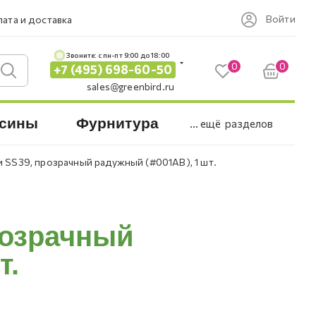
Войти
ата и доставка
Звоните: c пн-пт 9:00 до 18:00
0
0
+7 (495) 698-60-50
sales@greenbird.ru
сины
Фурнитура
... ещё
разделов
и SS39, прозрачный радужный (#001AB), 1 шт.
розрачный
т.