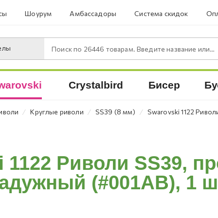
сы
Шоурум
Амбассадоры
Система скидок
Опл
елы
Поиск по
26446
товарам. Введите название или артикул.
warovski
Crystalbird
Бисер
Бу
⁄
⁄
⁄
иволи
Круглые риволи
SS39 (8 мм)
Swarovski 1122 Ривол
i 1122 Риволи SS39, п
адужный (#001AB), 1 ш