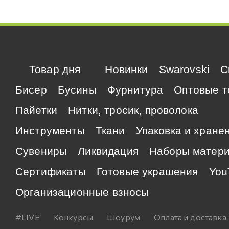
Товар дня
Новинки
Swarovski
C
Бисер
Бусины
Фурнитура
Оптовые т
Пайетки
Нитки, тросик, проволока
Инструменты
Ткани
Упаковка и хране
Сувениры
Ликвидация
Наборы матер
Сертификаты
Готовые украшения
You
Организационные взносы
#LIVE
Конкурсы
Шоурум
Оплата и доставка