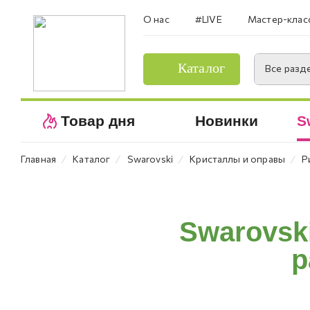
О нас
#LIVE
Мастер-клас
Каталог
Все разд
Товар дня
Новинки
S
⁄
⁄
⁄
⁄
Главная
Каталог
Swarovski
Кристаллы и оправы
Р
Swarovsk
р