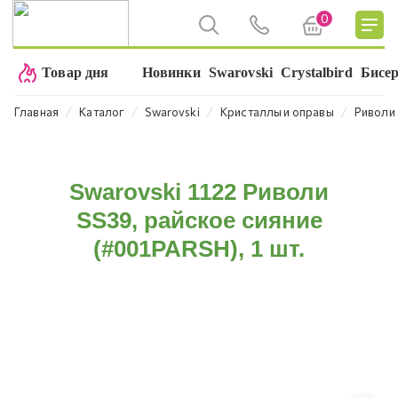
0
Товар дня
Новинки
Swarovski
Crystalbird
Бисе
⁄
⁄
⁄
⁄
Главная
Каталог
Swarovski
Кристаллы и оправы
Риволи
Swarovski 1122 Риволи
SS39, райское сияние
(#001PARSH), 1 шт.