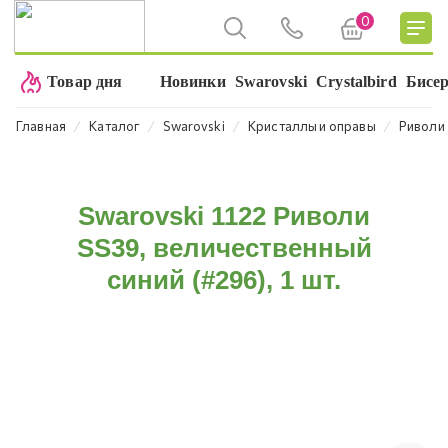
0
Товар дня
Новинки
Swarovski
Crystalbird
Бисе
⁄
⁄
⁄
⁄
Главная
Каталог
Swarovski
Кристаллы и оправы
Риволи
Swarovski 1122 Риволи
SS39, величественный
синий (#296), 1 шт.