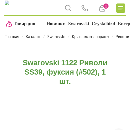
0
Товар дня
Новинки
Swarovski
Crystalbird
Бисе
⁄
⁄
⁄
⁄
Главная
Каталог
Swarovski
Кристаллы и оправы
Риволи
Swarovski 1122 Риволи
SS39, фуксия (#502), 1
шт.