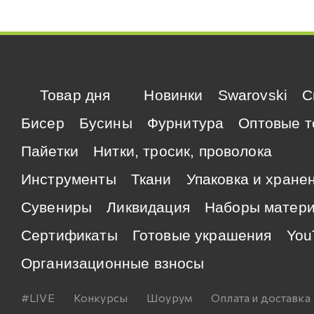
Товар дня
Новинки
Swarovski
C
Бисер
Бусины
Фурнитура
Оптовые т
Пайетки
Нитки, тросик, проволока
Инструменты
Ткани
Упаковка и хране
Сувениры
Ликвидация
Наборы матер
Сертификаты
Готовые украшения
You
Организационные взносы
#LIVE
Конкурсы
Шоурум
Оплата и доставка