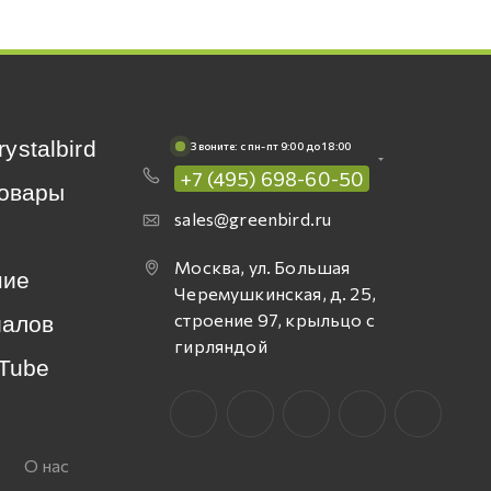
rystalbird
Звоните: c пн-пт 9:00 до 18:00
+7 (495) 698-60-50
овары
sales@greenbird.ru
Москва, ул. Большая
ние
Черемушкинская, д. 25,
строение 97, крыльцо с
иалов
гирляндой
Tube
О нас