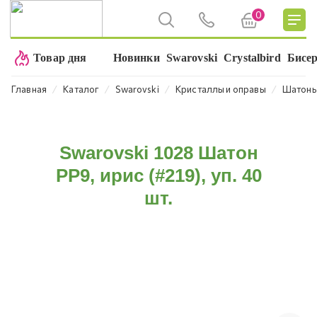
0
Товар дня
Новинки
Swarovski
Crystalbird
Бисе
⁄
⁄
⁄
⁄
Главная
Каталог
Swarovski
Кристаллы и оправы
Шатон
Swarovski 1028 Шатон
PP9, ирис (#219), уп. 40
шт.