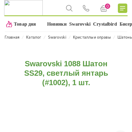
0
Товар дня
Новинки
Swarovski
Crystalbird
Бисе
⁄
⁄
⁄
⁄
Главная
Каталог
Swarovski
Кристаллы и оправы
Шатон
Swarovski 1088 Шатон
SS29, светлый янтарь
(#1002), 1 шт.