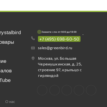
rystalbird
Звоните: c пн-пт 9:00 до 18:00
+7 (495) 698-60-50
овары
sales@greenbird.ru
Москва, ул. Большая
ние
Черемушкинская, д. 25,
строение 97, крыльцо с
иалов
гирляндой
Tube
О нас