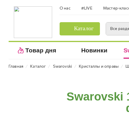
О нас
#LIVE
Мастер-клас
Каталог
Все разд
Товар дня
Новинки
S
⁄
⁄
⁄
⁄
Главная
Каталог
Swarovski
Кристаллы и оправы
Ш
Swarovski 