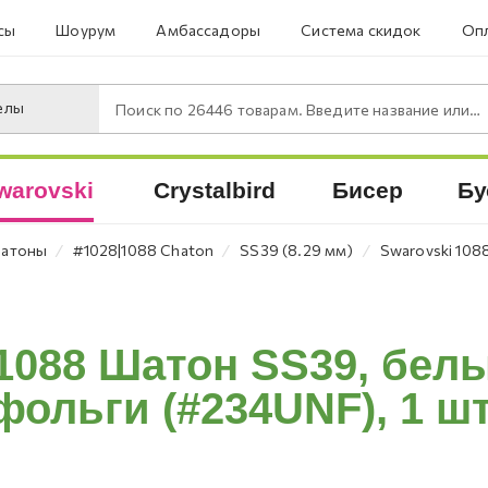
сы
Шоурум
Амбассадоры
Система скидок
Опл
елы
Поиск по
26446
товарам. Введите название или артикул.
warovski
Crystalbird
Бисер
Бу
⁄
⁄
⁄
атоны
#1028|1088 Chaton
SS39 (8.29 мм)
Swarovski 108
1088 Шатон SS39, бел
фольги (#234UNF), 1 шт