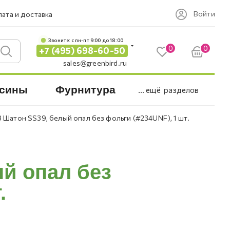
Войти
ата и доставка
Звоните: c пн-пт 9:00 до 18:00
0
0
+7 (495) 698-60-50
sales@greenbird.ru
сины
Фурнитура
... ещё
разделов
8 Шатон SS39, белый опал без фольги (#234UNF), 1 шт.
ый опал без
.