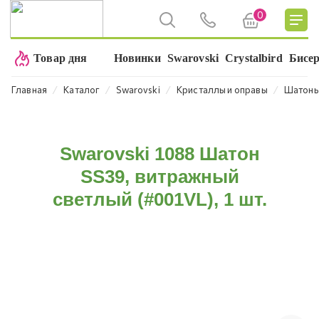
0
Товар дня
Новинки
Swarovski
Crystalbird
Бисе
⁄
⁄
⁄
⁄
Главная
Каталог
Swarovski
Кристаллы и оправы
Шатон
Swarovski 1088 Шатон
SS39, витражный
светлый (#001VL), 1 шт.