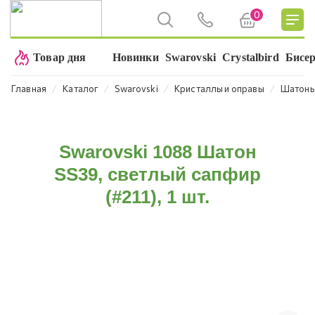
0
Товар дня
Новинки
Swarovski
Crystalbird
Бисе
⁄
⁄
⁄
⁄
Главная
Каталог
Swarovski
Кристаллы и оправы
Шатон
Swarovski 1088 Шатон
SS39, светлый сапфир
(#211), 1 шт.