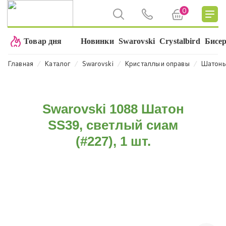
0
Товар дня
Новинки
Swarovski
Crystalbird
Бисе
⁄
⁄
⁄
⁄
Главная
Каталог
Swarovski
Кристаллы и оправы
Шатон
Swarovski 1088 Шатон
SS39, светлый сиам
(#227), 1 шт.