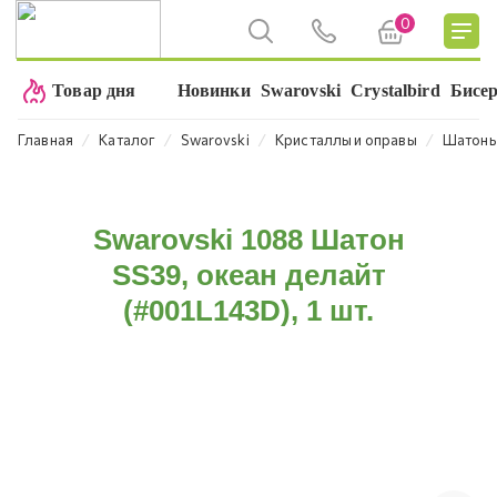
0
Товар дня
Новинки
Swarovski
Crystalbird
Бисе
⁄
⁄
⁄
⁄
Главная
Каталог
Swarovski
Кристаллы и оправы
Шатон
Swarovski 1088 Шатон
SS39, океан делайт
(#001L143D), 1 шт.