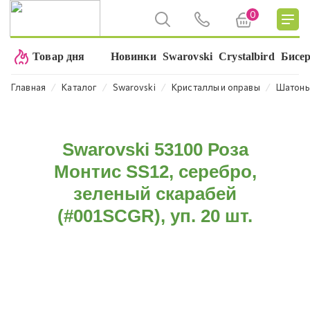
0
Товар дня
Новинки
Swarovski
Crystalbird
Бисе
⁄
⁄
⁄
⁄
Главная
Каталог
Swarovski
Кристаллы и оправы
Шатон
Swarovski 53100 Роза
Монтис SS12, серебро,
зеленый скарабей
(#001SCGR), уп. 20 шт.