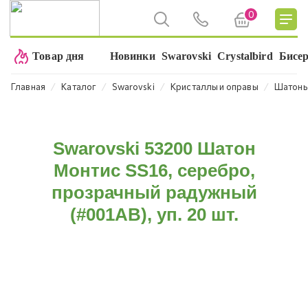
0
Товар дня
Новинки
Swarovski
Crystalbird
Бисе
⁄
⁄
⁄
⁄
Главная
Каталог
Swarovski
Кристаллы и оправы
Шатон
Swarovski 53200 Шатон
Монтис SS16, серебро,
прозрачный радужный
(#001AB), уп. 20 шт.