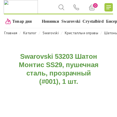
0
Товар дня
Новинки
Swarovski
Crystalbird
Бисе
⁄
⁄
⁄
⁄
Главная
Каталог
Swarovski
Кристаллы и оправы
Шатон
Swarovski 53203 Шатон
Монтис SS29, пушечная
сталь, прозрачный
(#001), 1 шт.