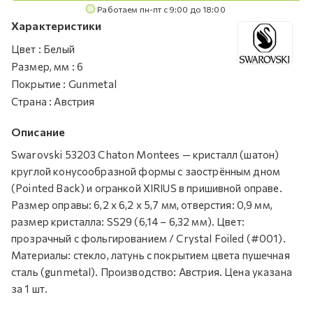
Работаем пн-пт с 9:00 до 18:00
Характеристики
Цвет
:
Белый
Размер, мм
:
6
Покрытие
:
Gunmetal
Страна
:
Австрия
Описание
Swarovski 53203 Chaton Montees — кристалл (шатон)
круглой конусообразной формы с заострённым дном
(Pointed Back) и огранкой XIRIUS в пришивной оправе.
Размер оправы: 6,2 х 6,2 х 5,7 мм, отверстия: 0,9 мм,
размер кристалла: SS29 (6,14 – 6,32 мм). Цвет:
прозрачный с фольгированием / Crystal Foiled (#001).
Материалы: стекло, латунь с покрытием цвета пушечная
сталь (gunmetal). Производство: Австрия. Цена указана
за 1 шт.