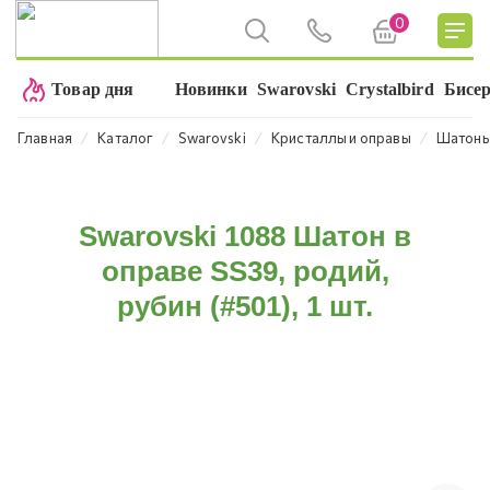
0
Товар дня
Новинки
Swarovski
Crystalbird
Бисе
⁄
⁄
⁄
⁄
Главная
Каталог
Swarovski
Кристаллы и оправы
Шатон
Swarovski 1088 Шатон в
оправе SS39, родий,
рубин (#501), 1 шт.