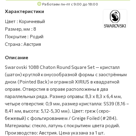
Работаем пн-пт с 9:00 до 18:00
Характеристики
Цвет
:
Коричневый
Размер, мм
:
8
Покрытие
:
Родий
Страна
:
Австрия
Описание
Swarovski 1088 Chaton Round Square Set — кристалл
(шатон) круглой конусообразной формы с заострённым
дном (Pointed Back) и огранкой XIRIUS в квадратной
оправе. Отверстия в оправе расположены в два
параллельных ряда. Размер оправы: 8,3 х 8,3 х 6,4 мм,
четыре отверстия: 0,9 мм, размер кристалла: SS39 (8,16 –
8,41 мм, высота: 5,12-5,30 мм). Цвет: греж (серо-
бежевый) с фольгированием / Greige Foiled (#284).
Материалы: стекло, латунь с покрытием цвета родий.
Производство: Австрия. Цена указана за 1 шт.