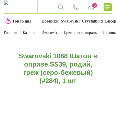
0
Товар дня
Новинки
Swarovski
Crystalbird
Бисе
⁄
⁄
⁄
⁄
Главная
Каталог
Swarovski
Кристаллы и оправы
Шатон
Swarovski 1088 Шатон в
оправе SS39, родий,
греж (серо-бежевый)
(#284), 1 шт