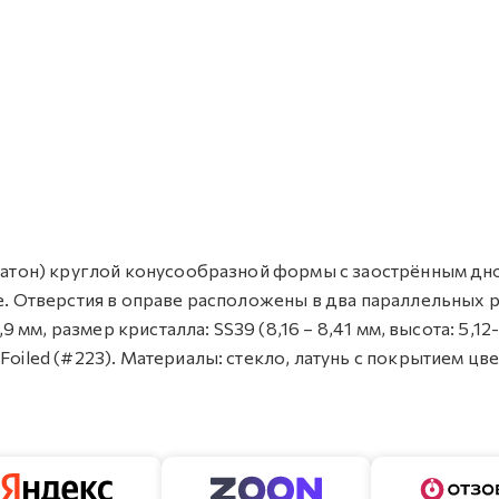
 (шатон) круглой конусообразной формы с заострённым дн
ве. Отверстия в оправе расположены в два параллельных р
,9 мм, размер кристалла: SS39 (8,16 – 8,41 мм, высота: 5,12
Foiled (#223). Материалы: стекло, латунь с покрытием цве