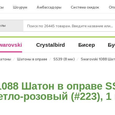
сы
Шоурум
Амбассадоры
Система скидок
Опл
елы
Поиск по
26445
товарам. Введите название или артикул.
warovski
Crystalbird
Бисер
Бу
⁄
⁄
⁄
атоны
Шатоны в оправе
SS39 (8 мм)
Swarovski 1088 Шат
1088 Шатон в оправе SS
етло-розовый (#223), 1 