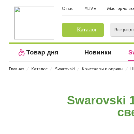
О нас
#LIVE
Мастер-клас
Каталог
Все разд
Товар дня
Новинки
S
⁄
⁄
⁄
⁄
Главная
Каталог
Swarovski
Кристаллы и оправы
Ш
Swarovski 
св