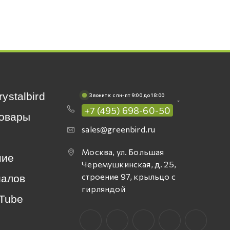
rystalbird
Звоните: c пн-пт 9:00 до 18:00
+7 (495) 698-60-50
овары
sales@greenbird.ru
Москва, ул. Большая
ние
Черемушкинская, д. 25,
строение 97, крыльцо с
иалов
гирляндой
Tube