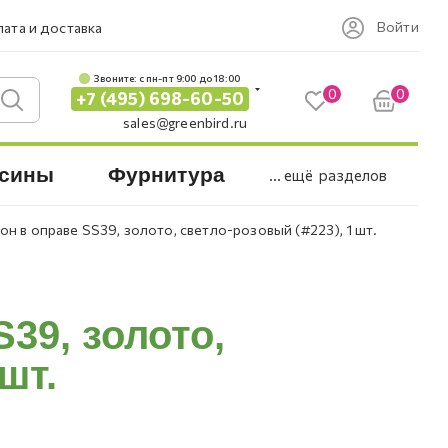
Войти
ата и доставка
Звоните: c пн-пт 9:00 до 18:00
0
0
+7 (495) 698-60-50
sales@greenbird.ru
сины
Фурнитура
... ещё
разделов
он в оправе SS39, золото, светло-розовый (#223), 1 шт.
39, золото,
шт.