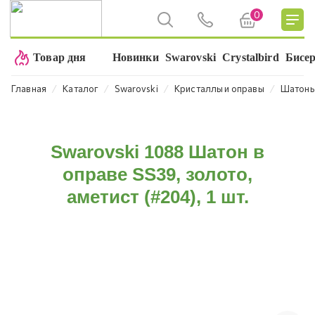
0
Товар дня
Новинки
Swarovski
Crystalbird
Бисе
⁄
⁄
⁄
⁄
Главная
Каталог
Swarovski
Кристаллы и оправы
Шатон
Swarovski 1088 Шатон в
оправе SS39, золото,
аметист (#204), 1 шт.