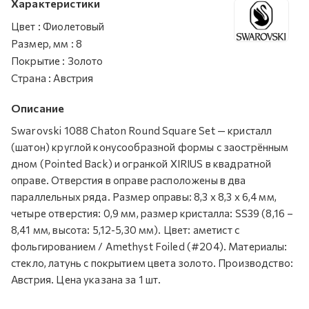
Характеристики
Цвет
:
Фиолетовый
Размер, мм
:
8
Покрытие
:
Золото
Страна
:
Австрия
Описание
Swarovski 1088 Chaton Round Square Set — кристалл
(шатон) круглой конусообразной формы с заострённым
дном (Pointed Back) и огранкой XIRIUS в квадратной
оправе. Отверстия в оправе расположены в два
параллельных ряда. Размер оправы: 8,3 х 8,3 х 6,4 мм,
четыре отверстия: 0,9 мм, размер кристалла: SS39 (8,16 –
8,41 мм, высота: 5,12-5,30 мм). Цвет: аметист с
фольгированием / Amethyst Foiled (#204). Материалы:
стекло, латунь с покрытием цвета золото. Производство:
Австрия. Цена указана за 1 шт.