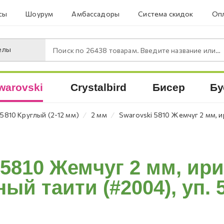
сы
Шоурум
Амбассадоры
Система скидок
Опл
елы
Поиск по
26438
товарам. Введите название или артикул.
warovski
Crystalbird
Бисер
Бу
⁄
⁄
5810 Круглый (2-12 мм)
2 мм
Swarovski 5810 Жемчуг 2 мм, и
 5810 Жемчуг 2 мм, и
ый таити (#2004), уп. 