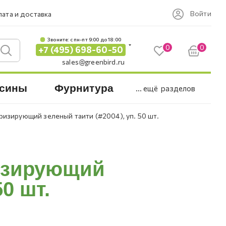
Войти
ата и доставка
Звоните: c пн-пт 9:00 до 18:00
0
0
+7 (495) 698-60-50
sales@greenbird.ru
сины
Фурнитура
... ещё
разделов
ризирующий зеленый таити (#2004), уп. 50 шт.
ризирующий
50 шт.