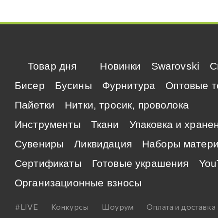
Товар дня
Новинки
Swarovski
C
Бисер
Бусины
Фурнитура
Оптовые т
Пайетки
Нитки, тросик, проволока
Инструменты
Ткани
Упаковка и хране
Сувениры
Ликвидация
Наборы матер
Сертификаты
Готовые украшения
You
Организационные взносы
#LIVE
Конкурсы
Шоурум
Оплата и доставка