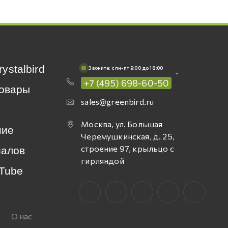
rystalbird
Звоните: c пн-пт 9:00 до 18:00
+7 (495) 698-60-50
овары
sales@greenbird.ru
Москва, ул. Большая
ние
Черемушкинская, д. 25,
строение 97, крыльцо с
иалов
гирляндой
Tube
О нас