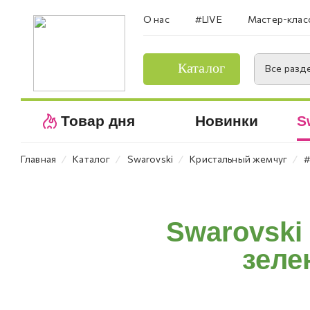
О нас
#LIVE
Мастер-клас
Каталог
Все разд
Товар дня
Новинки
S
⁄
⁄
⁄
⁄
Главная
Каталог
Swarovski
Кристальный жемчуг
#
Swarovski
зелен