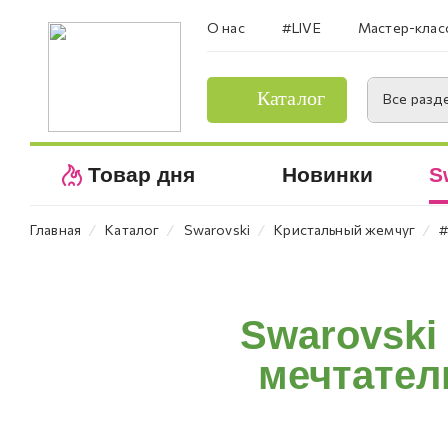
О нас
#LIVE
Мастер-клас
Каталог
Все разд
Товар дня
Новинки
S
⁄
⁄
⁄
⁄
Главная
Каталог
Swarovski
Кристальный жемчуг
#
Swarovski
мечтатель