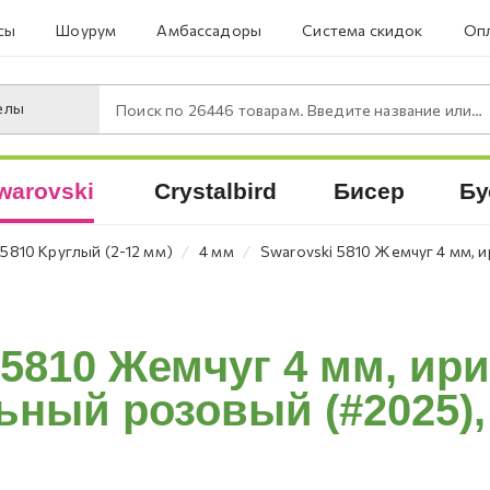
сы
Шоурум
Амбассадоры
Система скидок
Опл
елы
Поиск по
26446
товарам. Введите название или артикул.
warovski
Crystalbird
Бисер
Бу
⁄
⁄
5810 Круглый (2-12 мм)
4 мм
Swarovski 5810 Жемчуг 4 мм, 
 5810 Жемчуг 4 мм, и
ный розовый (#2025), 