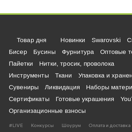
Товар дня
Новинки
Swarovski
C
Бисер
Бусины
Фурнитура
Оптовые т
Пайетки
Нитки, тросик, проволока
Инструменты
Ткани
Упаковка и хране
Сувениры
Ликвидация
Наборы матер
Сертификаты
Готовые украшения
You
Организационные взносы
#LIVE
Конкурсы
Шоурум
Оплата и доставка