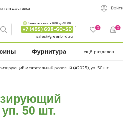
Войти
ата и доставка
Звоните: c пн-пт 9:00 до 18:00
0
0
+7 (495) 698-60-50
sales@greenbird.ru
сины
Фурнитура
... ещё
разделов
иризирующий мечтательный розовый (#2025), уп. 50 шт.
ризирующий
уп. 50 шт.