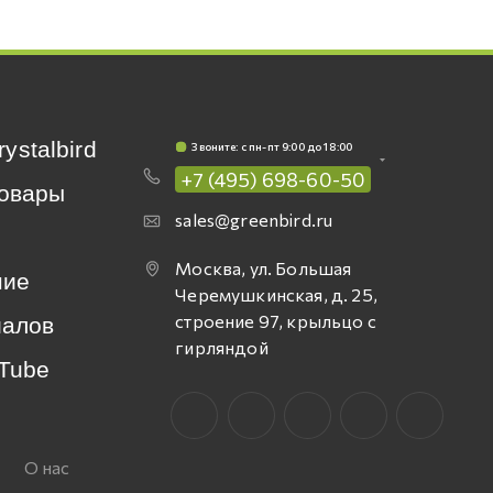
rystalbird
Звоните: c пн-пт 9:00 до 18:00
+7 (495) 698-60-50
овары
sales@greenbird.ru
Москва, ул. Большая
ние
Черемушкинская, д. 25,
строение 97, крыльцо с
иалов
гирляндой
Tube
О нас