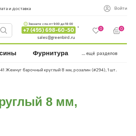
Войти
ата и доставка
Звоните: c пн-пт 9:00 до 18:00
0
0
+7 (495) 698-60-50
sales@greenbird.ru
сины
Фурнитура
... ещё
разделов
41 Жемчуг барочный круглый 8 мм, розалин (#294), 1 шт.
руглый 8 мм,