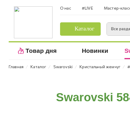
О нас
#LIVE
Мастер-клас
Каталог
Все разд
Товар дня
Новинки
S
⁄
⁄
⁄
⁄
Главная
Каталог
Swarovski
Кристальный жемчуг
#
Swarovski 5