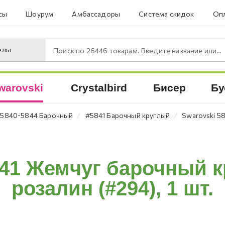
сы
Шоурум
Амбассадоры
Система скидок
Опл
елы
Поиск по
26446
товарам. Введите название или артикул.
warovski
Crystalbird
Бисер
Бу
⁄
⁄
5840-5844 Барочный
#5841 Барочный круглый
Swarovski 58
841 Жемчуг барочный к
розалин (#294), 1 шт.