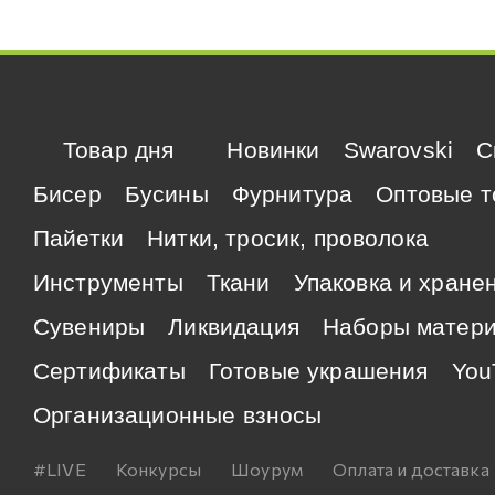
Товар дня
Новинки
Swarovski
C
Бисер
Бусины
Фурнитура
Оптовые т
Пайетки
Нитки, тросик, проволока
Инструменты
Ткани
Упаковка и хране
Сувениры
Ликвидация
Наборы матер
Сертификаты
Готовые украшения
You
Организационные взносы
#LIVE
Конкурсы
Шоурум
Оплата и доставка