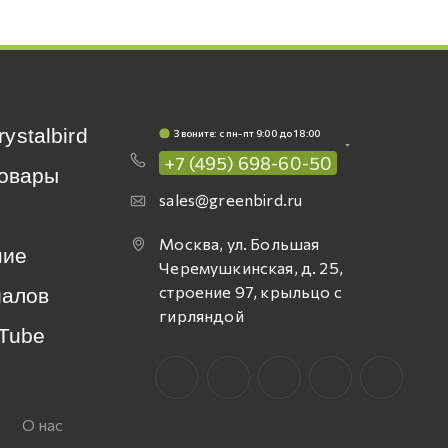
rystalbird
Звоните: c пн-пт 9:00 до 18:00
+7 (495) 698-60-50
овары
sales@greenbird.ru
Москва, ул. Большая
ние
Черемушкинская, д. 25,
строение 97, крыльцо с
иалов
гирляндой
Tube
О нас