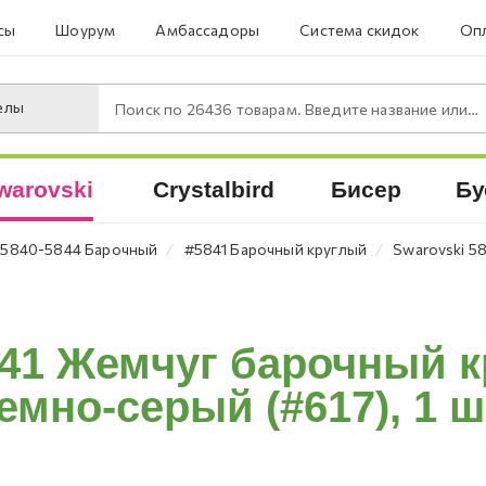
сы
Шоурум
Амбассадоры
Система скидок
Опл
елы
Поиск по
26436
товарам. Введите название или артикул.
warovski
Crystalbird
Бисер
Бу
⁄
⁄
5840-5844 Барочный
#5841 Барочный круглый
Swarovski 5
841 Жемчуг барочный к
емно-серый (#617), 1 ш