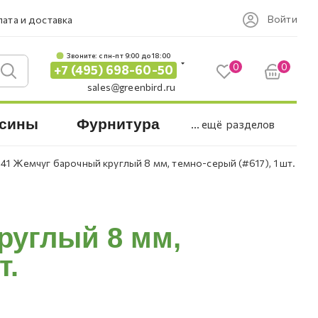
Войти
ата и доставка
Звоните: c пн-пт 9:00 до 18:00
0
0
+7 (495) 698-60-50
sales@greenbird.ru
сины
Фурнитура
... ещё
разделов
841 Жемчуг барочный круглый 8 мм, темно-серый (#617), 1 шт.
руглый 8 мм,
т.