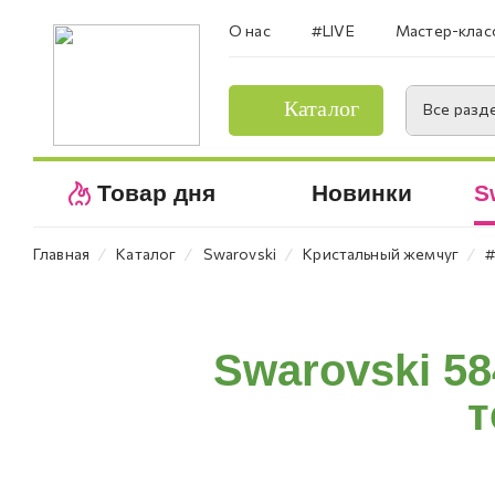
О нас
#LIVE
Мастер-клас
Каталог
Все разд
Товар дня
Новинки
S
⁄
⁄
⁄
⁄
Главная
Каталог
Swarovski
Кристальный жемчуг
#
Swarovski 5
т