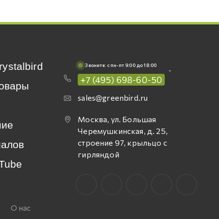
rystalbird
Звоните: c пн-пт 9:00 до 18:00
+7 (495) 698-60-50
овары
sales@greenbird.ru
Москва, ул. Большая
ние
Черемушкинская, д. 25,
строение 97, крыльцо с
иалов
гирляндой
Tube
О нас