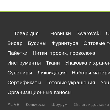
Товар дня
Новинки
Swarovski
C
Бисер
Бусины
Фурнитура
Оптовые т
Пайетки
Нитки, тросик, проволока
Инструменты
Ткани
Упаковка и хране
Сувениры
Ликвидация
Наборы матер
Сертификаты
Готовые украшения
You
Организационные взносы
#LIVE
Конкурсы
Шоурум
Оплата и доставка